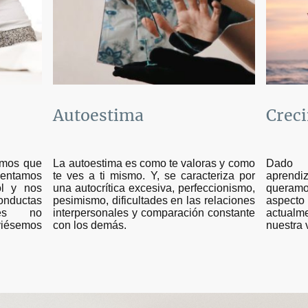
Autoestima
Crec
imos que
L
a autoestima es como te valoras y como
Dado 
entamos
te ves a ti mismo. Y, se caracteriza por
aprendi
ol y nos
una autocrítica excesiva, perfeccionismo,
queramo
ductas
pesimismo, dificultades en las relaciones
aspecto
les no
interpersonales y comparación constante
actualme
viésemos
con los demás.
nuestra 