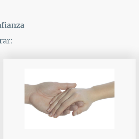
nfianza
rar: