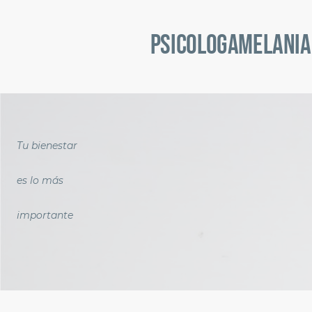
psicOlogamelania
Tu bienestar
es lo más
importante