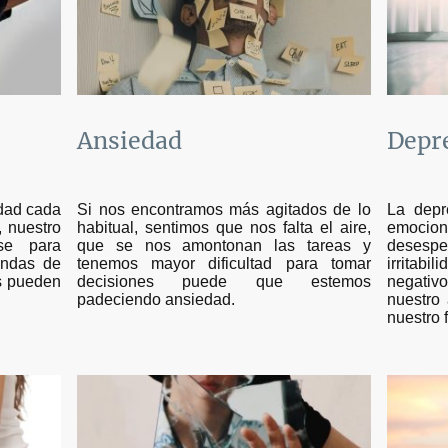
Ansiedad
Depr
Si nos encontramos más agitados de lo
La depr
dad cada
habitual, sentimos que nos falta el aire,
emoci
 nuestro
que se nos amontonan las tareas y
deses
rse para
tenemos mayor dificultad para tomar
irritab
andas de
decisiones puede que estemos
negati
es pueden
padeciendo ansiedad.
nuestro
nuestro f